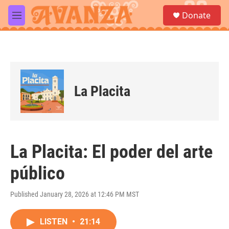
Skip to main content
S
Donate
e
M
a
e
r
n
c
u
h
u
e
La Placita
r
y
La Placita: El poder del arte
público
Published January 28, 2026 at 12:46 PM MST
LISTEN
•
21:14