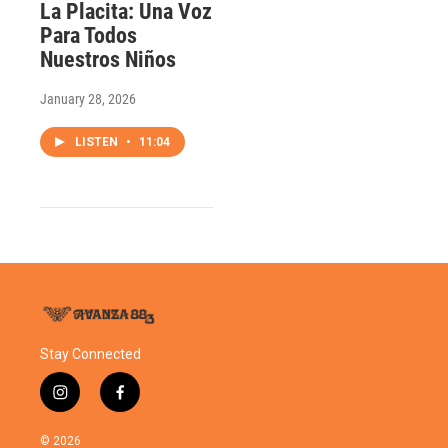
La Placita: Una Voz
Para Todos
Nuestros Niños
January 28, 2026
LISTEN
•
11:04
Stay Connected
i
f
n
a
s
c
© 2026