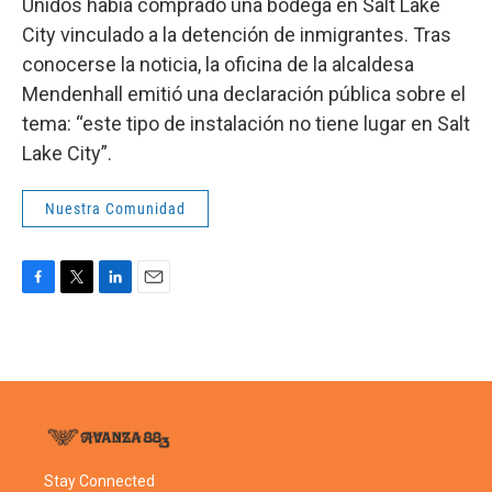
Unidos había comprado una bodega en Salt Lake
City vinculado a la detención de inmigrantes. Tras
conocerse la noticia, la oficina de la alcaldesa
Mendenhall emitió una declaración pública sobre el
tema: “este tipo de instalación no tiene lugar en Salt
Lake City”.
Nuestra Comunidad
F
T
L
E
a
w
i
m
c
i
n
a
e
t
k
i
b
t
e
l
o
e
d
o
r
I
k
n
Stay Connected