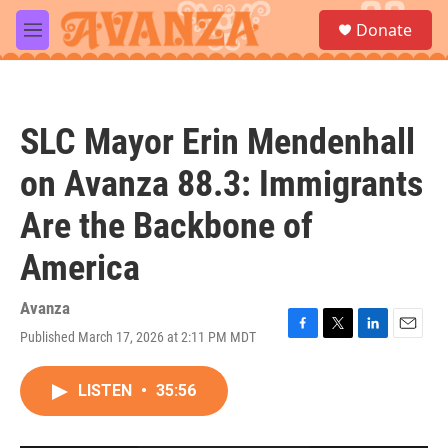
Skip to main content
S
Donate
e
M
a
e
r
n
c
u
h
SLC Mayor Erin Mendenhall
u
e
on Avanza 88.3: Immigrants
r
y
Are the Backbone of
America
Avanza
Published March 17, 2026 at 2:11 PM MDT
F
T
L
E
a
w
i
m
c
i
n
a
LISTEN
•
35:56
e
t
k
i
b
t
e
l
o
e
d