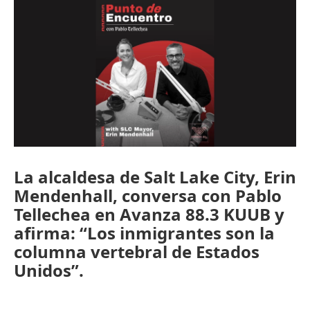
o
r
I
k
n
La alcaldesa de Salt Lake City, Erin
Mendenhall, conversa con Pablo
Tellechea en Avanza 88.3 KUUB y
afirma: “Los inmigrantes son la
columna vertebral de Estados
Unidos”.