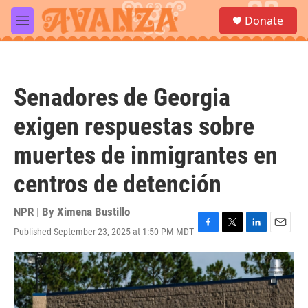
Skip to main content
S
Donate
e
M
a
e
r
n
c
u
h
Senadores de Georgia
u
e
exigen respuestas sobre
r
y
muertes de inmigrantes en
centros de detención
NPR | By
Ximena Bustillo
Published September 23, 2025 at 1:50 PM MDT
F
T
L
E
a
w
i
m
c
i
n
a
e
t
k
i
b
t
e
l
o
e
d