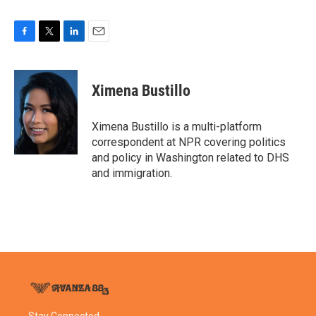
F
T
L
E
a
w
i
m
c
i
n
a
e
t
k
i
Ximena Bustillo
b
t
e
l
o
e
d
o
r
I
Ximena Bustillo is a multi-platform
k
n
correspondent at NPR covering politics
and policy in Washington related to DHS
and immigration.
Stay Connected