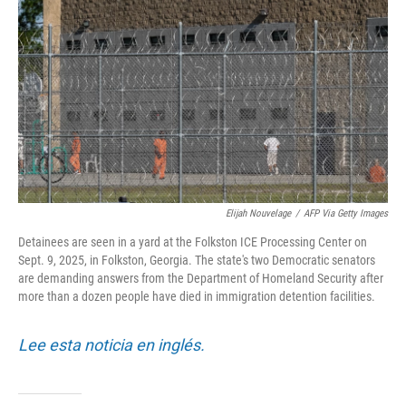
o
r
I
k
n
Elijah Nouvelage
/
AFP Via Getty Images
Detainees are seen in a yard at the Folkston ICE Processing Center on
Sept. 9, 2025, in Folkston, Georgia. The state's two Democratic senators
are demanding answers from the Department of Homeland Security after
more than a dozen people have died in immigration detention facilities.
Lee esta noticia en inglés.