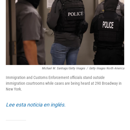
o
r
I
k
n
Michael M. Santiago/Getty Images
/
Getty Images North America
Immigration and Customs Enforcement officials stand outside
immigration courtrooms while cases are being heard at 290 Broadway in
New York.
Lee esta noticia en inglés.