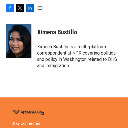
F
T
L
E
a
w
i
m
c
i
n
a
e
t
k
i
Ximena Bustillo
b
t
e
l
o
e
d
o
r
I
Ximena Bustillo is a multi-platform
k
n
correspondent at NPR covering politics
and policy in Washington related to DHS
and immigration.
Stay Connected