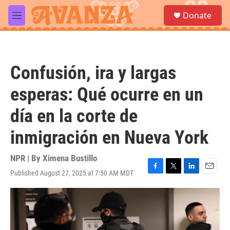
Skip to main content
S
Donate
e
M
a
e
r
n
c
u
h
Confusión, ira y largas
u
e
esperas: Qué ocurre en un
r
y
día en la corte de
inmigración en Nueva York
NPR | By
Ximena Bustillo
Published August 27, 2025 at 7:50 AM MDT
F
T
L
E
a
w
i
m
c
i
n
a
e
t
k
i
b
t
e
l
o
e
d