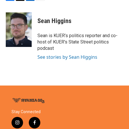
F
T
L
E
a
w
i
m
c
i
n
a
e
t
k
i
Sean Higgins
b
t
e
l
o
e
d
o
r
I
Sean is KUER’s politics reporter and co-
k
n
host of KUER's State Street politics
podcast
See stories by Sean Higgins
Stay Connected
i
f