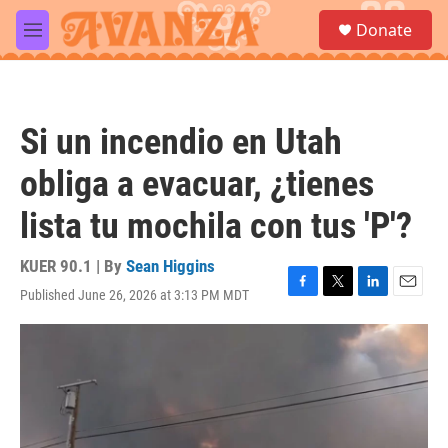
Skip to main content
S
Donate
e
M
a
e
r
n
c
u
h
Si un incendio en Utah
u
e
obliga a evacuar, ¿tienes
r
y
lista tu mochila con tus 'P'?
KUER 90.1 | By
Sean Higgins
Published June 26, 2026 at 3:13 PM MDT
F
T
L
E
a
w
i
m
c
i
n
a
e
t
k
i
b
t
e
l
o
e
d
o
r
I
k
n