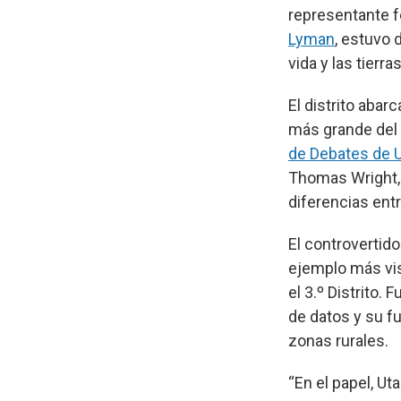
representante 
Lyman
, estuvo 
vida y las tierra
El distrito abarc
más grande del 
de Debates de 
Thomas Wright, 
diferencias ent
El controvertid
ejemplo más vis
el 3.º Distrito.
de datos y su f
zonas rurales.
“En el papel, Ut