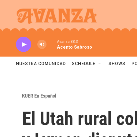
Skip to main content
Avanza 88.3
Acento Sabroso
NUESTRA COMUNIDAD
SCHEDULE
SHOWS
P
KUER En Español
El Utah rural c