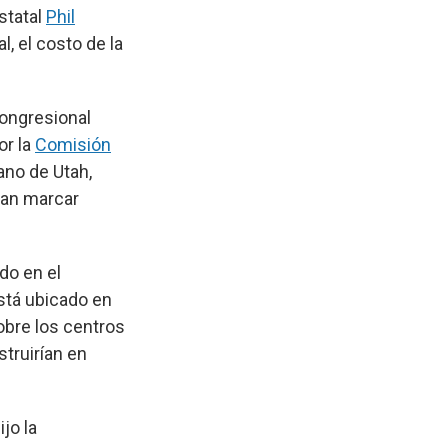
statal
Phil
l, el costo de la
 congresional
or la
Comisión
ano de Utah,
ran marcar
do en el
stá ubicado en
obre los centros
truirían en
jo la