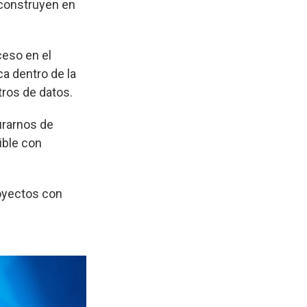
 construyen en
ceso en el
a dentro de la
ntros de datos.
urarnos de
ible con
royectos con