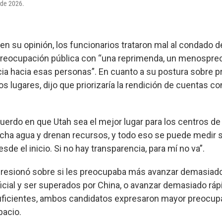
o de 2026.
en su opinión, los funcionarios trataron mal al condado d
preocupación pública con “una reprimenda, un menosprec
a hacia esas personas”. En cuanto a su postura sobre p
os lugares, dijo que priorizaría la rendición de cuentas co
erdo en que Utah sea el mejor lugar para los centros de d
a agua y drenan recursos, y todo eso se puede medir s
sde el inicio. Si no hay transparencia, para mí no va”.
presionó sobre si les preocupaba más avanzar demasiad
ificial y ser superados por China, o avanzar demasiado ráp
ficientes, ambos candidatos expresaron mayor preocupa
acio.