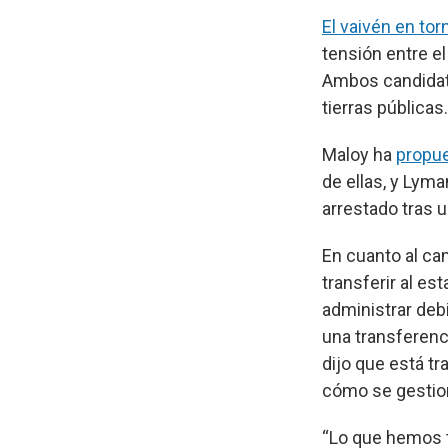
El vaivén en to
tensión entre el
Ambos candidato
tierras públicas.
Maloy ha
propue
de ellas, y Lym
arrestado tras u
En cuanto al cam
transferir al es
administrar deb
una transferenci
dijo que está t
cómo se gestion
“Lo que hemos t