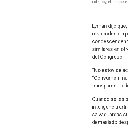
Lake City, el 1 de juni
Lyman dijo que, 
responder a la 
condescendenci
similares en otr
del Congreso.
“No estoy de acu
“Consumen much
transparencia de
Cuando se les 
inteligencia art
salvaguardas su
demasiado desp