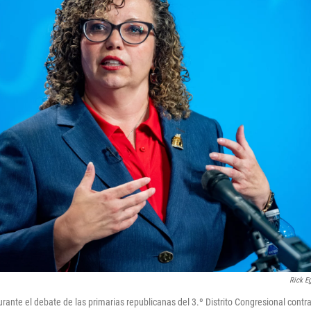
Rick E
rante el debate de las primarias republicanas del 3.º Distrito Congresional contr