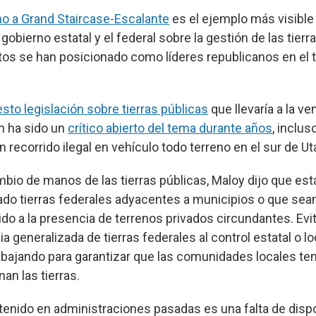
rno a Grand Staircase-Escalante
es el ejemplo más visibl
 gobierno estatal y el federal sobre la gestión de las tierr
s se han posicionado como líderes republicanos en el 
sto legislación sobre tierras públicas
que llevaría a la v
an ha sido un
crítico abierto del tema durante años
, inclus
n recorrido ilegal en vehículo todo terreno en el sur de U
bio de manos de las tierras públicas, Maloy dijo que est
tado tierras federales adyacentes a municipios o que sean
ido a la presencia de terrenos privados circundantes. Evi
a generalizada de tierras federales al control estatal o lo
rabajando para garantizar que las comunidades locales te
an las tierras.
enido en administraciones pasadas es una falta de disp