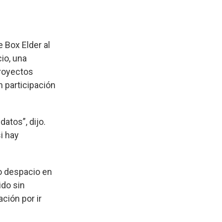
e Box Elder al
io, una
royectos
n participación
atos”, dijo.
i hay
o despacio en
ido sin
ción por ir