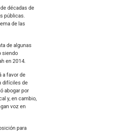
e de décadas de
as públicas.
tema de las
enta de algunas
o siendo
tah en 2014.
á a favor de
 difíciles de
tó abogar por
cal y, en cambio,
ngan voz en
osición para