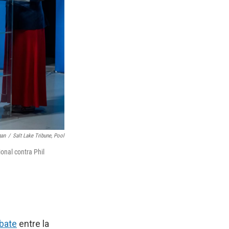
gan
/
Salt Lake Tribune, Pool
onal contra Phil
bate
entre la