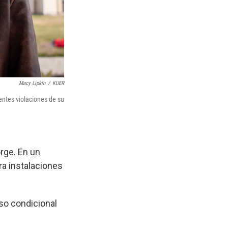
Macy Lipkin
/
KUER
entes violaciones de su
rge. En un
ra instalaciones
so condicional