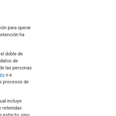
ión para operar
detención ha
 el doble de
 datos de
 de las personas
les
o a
us procesos de
ual incluye
y retenidas
 estricto, sino