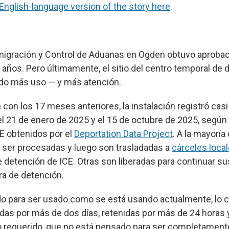
English-language version of the story here
.
nmigración y Control de Aduanas en Ogden obtuvo aprobac
años. Pero últimamente, el sitio del centro temporal de 
ndo más uso — y más atención.
con los 17 meses anteriores, la instalación registró casi
el 21 de enero de 2025 y el 15 de octubre de 2025, según
E obtenidos por el
Deportation Data Project
. A la mayoría
ra ser procesadas y luego son trasladadas a
cárceles loca
e detención de ICE. Otras son liberadas para continuar s
ra de detención.
o para ser usado como se está usando actualmente, lo c
das por más de dos días, retenidas por más de 24 horas 
io requerido, que no está pensado para ser completamente