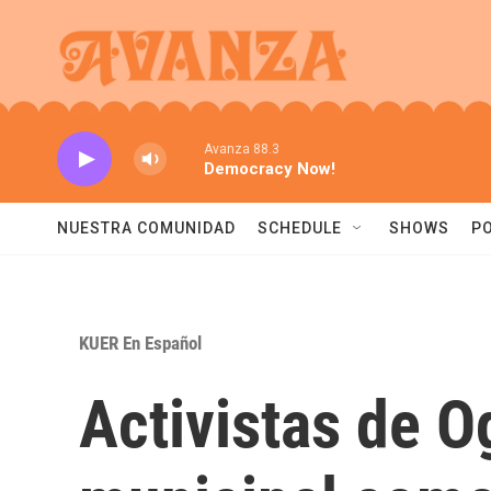
Skip to main content
Avanza 88.3
Democracy Now!
NUESTRA COMUNIDAD
SCHEDULE
SHOWS
P
KUER En Español
Activistas de 