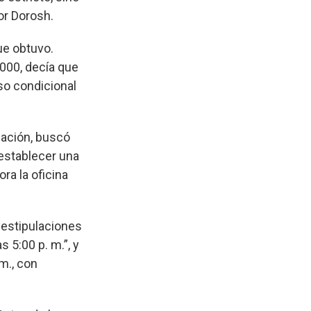
or Dorosh.
ue obtuvo.
2000, decía que
so condicional
ización, buscó
 establecer una
ra la oficina
 estipulaciones
 5:00 p. m.”, y
 m., con