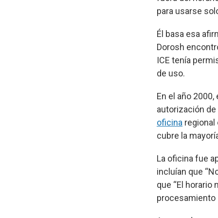
para usarse sol
Él basa esa afi
Dorosh encontró
ICE tenía permi
de uso.
En el año 2000, 
autorización de
oficina
regional 
cubre la mayoría
La oficina fue 
incluían que “No
que “El horario 
procesamiento o