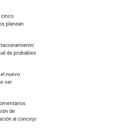
 cinco
ros planean
stacionamiento
ual de probables
 el nuevo
án ser
 comentarios
sión de
ación al concejo