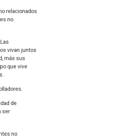
no relacionados
tes no
. Las
os vivan juntos
ad, más sus
upo que vive
s.
olladores.
idad de
n ser
entes no