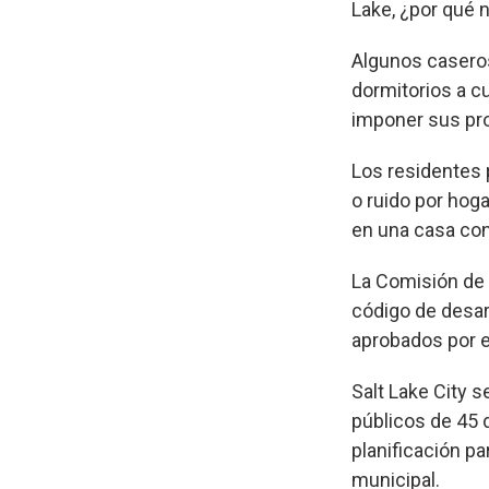
Lake, ¿por qué n
Algunos caseros
dormitorios a c
imponer sus pro
Los residentes
o ruido por hog
en una casa co
La Comisión de 
código de desar
aprobados por e
Salt Lake City 
públicos de 45 d
planificación p
municipal.