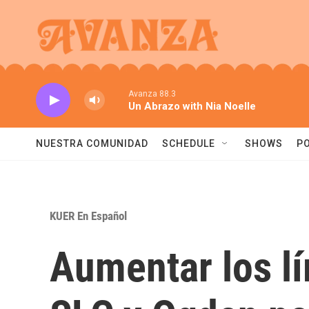
Skip to main content
Avanza 88.3
Un Abrazo with Nia Noelle
NUESTRA COMUNIDAD
SCHEDULE
SHOWS
P
KUER En Español
Aumentar los l