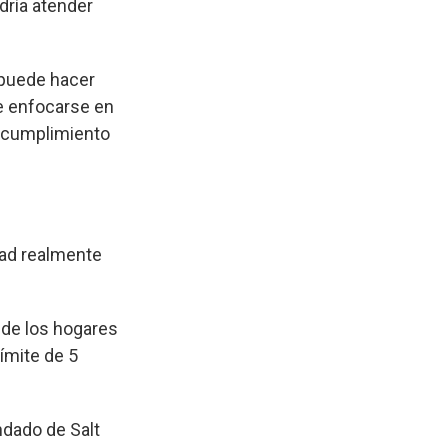
dría atender
e puede hacer
 de enfocarse en
l cumplimiento
dad realmente
 de los hogares
ímite de 5
ndado de Salt