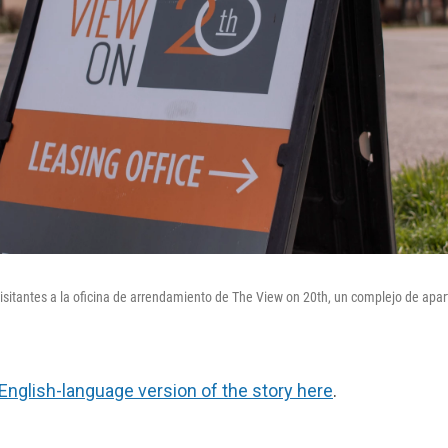
s visitantes a la oficina de arrendamiento de The View on 20th, un complejo de ap
English-language version of the story here
.