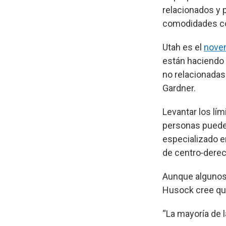
relacionados y 
comodidades com
Utah es el
noven
están haciendo
no relacionada
Gardner.
Levantar los lí
personas pueden 
especializado e
de centro‑derec
Aunque algunos 
Husock cree que
“La mayoría de l