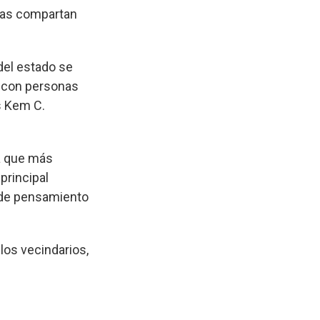
onas compartan
 del estado se
a con personas
as Kem C.
ya que más
 principal
 de pensamiento
os vecindarios,