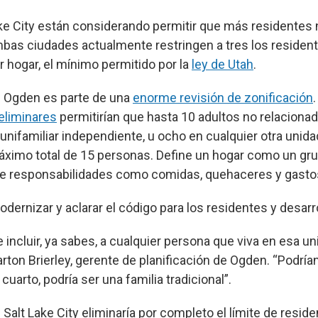
ke City están considerando permitir que más residentes 
mbas ciudades actualmente restringen a tres los residen
r hogar, el mínimo permitido por la
ley de Utah
.
e Ogden es parte de una
enorme revisión de zonificación
eliminares
permitirían que hasta 10 adultos no relacionad
 unifamiliar independiente, u ocho en cualquier otra unid
máximo total de 15 personas. Define un hogar como un gr
te responsabilidades como comidas, quehaceres y gasto
odernizar y aclarar el código para los residentes y desarr
incluir, ya sabes, a cualquier persona que viva en esa un
Barton Brierley, gerente de planificación de Ogden. “Podría
arto, podría ser una familia tradicional”.
Salt Lake City eliminaría por completo el límite de resid