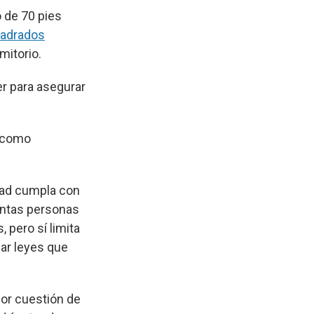
o de 70 pies
uadrados
itorio.
er para asegurar
 [como
udad cumpla con
uántas personas
 pero sí limita
lar leyes que
or cuestión de