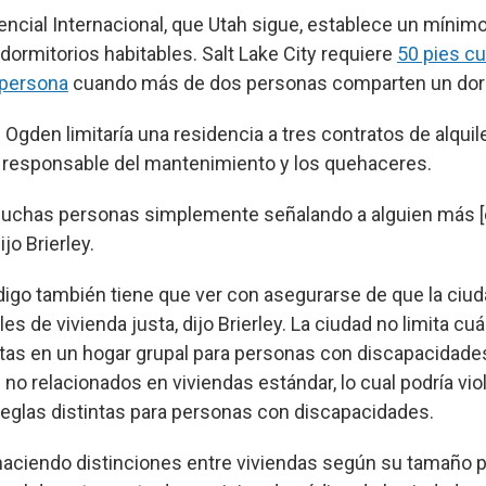
encial Internacional, que Utah sigue, establece un mínim
dormitorios habitables. Salt Lake City requiere
50 pies c
 persona
cuando más de dos personas comparten un dorm
Ogden limitaría una residencia a tres contratos de alquil
 responsable del mantenimiento y los quehaceres.
muchas personas simplemente señalando a alguien más
jo Brierley.
ódigo también tiene que ver con asegurarse de que la ci
les de vivienda justa, dijo Brierley. La ciudad no limita c
ntas en un hogar grupal para personas con discapacidades,
 no relacionados en viviendas estándar, lo cual podría vio
reglas distintas para personas con discapacidades.
aciendo distinciones entre viviendas según su tamaño p