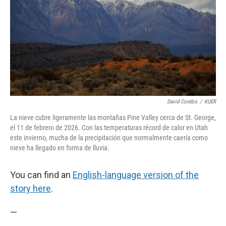
o
r
I
k
n
David Condos
/
KUER
La nieve cubre ligeramente las montañas Pine Valley cerca de St. George,
el 11 de febrero de 2026. Con las temperaturas récord de calor en Utah
este invierno, mucha de la precipitación que normalmente caería como
nieve ha llegado en forma de lluvia.
You can find an
English-language version of the
story here
.
—