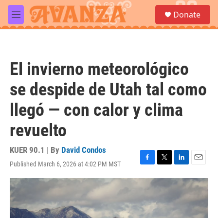
Skip to main content
S
Donate
e
M
a
e
r
n
c
u
h
El invierno meteorológico
u
e
se despide de Utah tal como
r
y
llegó — con calor y clima
revuelto
KUER 90.1 | By
David Condos
Published March 6, 2026 at 4:02 PM MST
F
T
L
E
a
w
i
m
c
i
n
a
e
t
k
i
b
t
e
l
o
e
d