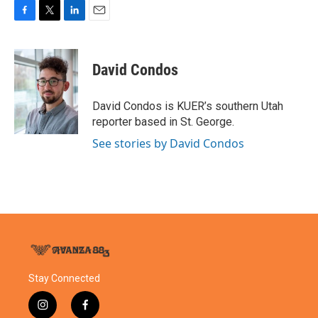
F
T
L
E
a
w
i
m
c
i
n
a
e
t
k
i
David Condos
b
t
e
l
o
e
d
o
r
I
David Condos is KUER’s southern Utah
k
n
reporter based in St. George.
See stories by David Condos
Stay Connected
i
f